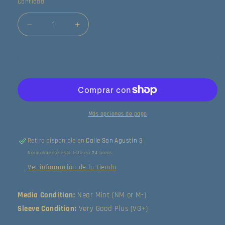
Cantidad
Reducir
Aumentar
cantidad
cantidad
para
para
Various
Various
Agregar al carrito
-
-
Electric
Electric
Food
Food
(LP)
(LP)
(Near
(Near
Más opciones de pago
Mint
Mint
(NM
(NM
Retiro disponible en
Calle San Agustín 3
or
or
Normalmente está listo en 24 horas
M-))
M-))
Ver información de la tienda
Media Condition:
Near Mint (NM or M-)
Sleeve Condition:
Very Good Plus (VG+)