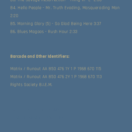
B4. Hello People - Mr. Truth Evading, Masquerading Man
2:20
B5. Morning Glory (5) - So Glad Being Here 3:37
B6. Blues Magoos - Rush Hour 2:33
Barcode and Other Identifiers:
Matrix / Runout AA 850 476 1Y 1 P 1968 670 115
Matrix / Runout AA 850 476 2Y 1 P 1968 670 113
Rights Society B.I.E.M.
Data provided by Discogs
Product listed via Disconnect