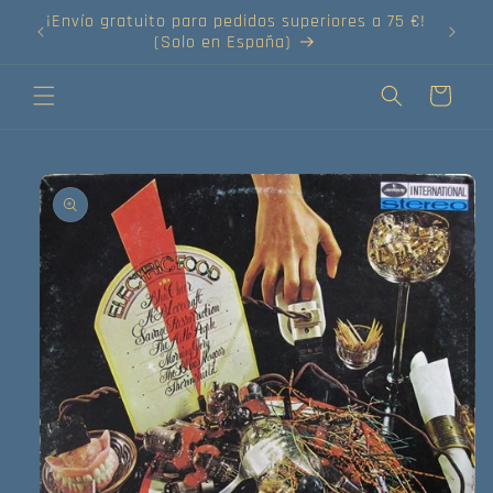
Ir
a 75 €!
directamente
al contenido
Carrito
Ir
directamente
a la
información
del producto