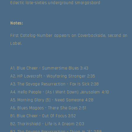
Eclectic late-sixties underground smorgasbord
Notes:
First Catalog-Number appears on Coverbackside, second on 
Label.
A1. Blue Cheer - Summertime Blues 3:43
A2. HP Lovecraft - Wayfaring Stranger 2:35
A3. The Savage Resurrection - Fox Is Sick 2:38
A4. Hello People - (As I Went Down) Jerusalem 4:10
A5. Morning Glory (5) - Need Someone 4:28
A6. Blues Magoos - There She Goes 2:51
B1. Blue Cheer - Out Of Focus 3:52
B2. Thorinshield - Life Is A Dream 2:03
B3. The Savage Resurrection - Thing In "E" 2:58