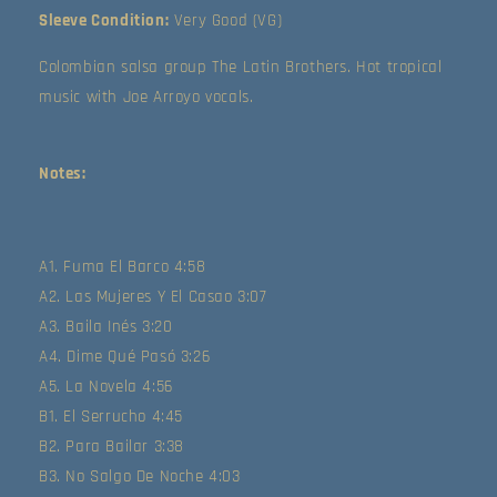
Sleeve Condition:
Very Good (VG)
Colombian salsa group The Latin Brothers. Hot tropical
music with Joe Arroyo vocals.
Notes:
A1. Fuma El Barco 4:58
A2. Las Mujeres Y El Casao 3:07
A3. Baila Inés 3:20
A4. Dime Qué Pasó 3:26
A5. La Novela 4:56
B1. El Serrucho 4:45
B2. Para Bailar 3:38
B3. No Salgo De Noche 4:03