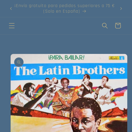
Ir
directamente
¡Compra tus discos online!
al contenido
Carrito
Ir
directamente
a la
información
del producto