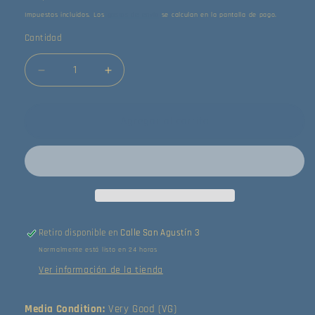
habitual
Impuestos incluidos. Los
gastos de envío
se calculan en la pantalla de pago.
Cantidad
Reducir
Aumentar
cantidad
cantidad
para
para
The
The
Agregar al carrito
Latin
Latin
Brothers
Brothers
-
-
Para
Para
Bailar
Bailar
(LP)
(LP)
(Very
(Very
Retiro disponible en
Calle San Agustín 3
Good
Good
Normalmente está listo en 24 horas
(VG))
(VG))
Ver información de la tienda
Media Condition:
Very Good (VG)