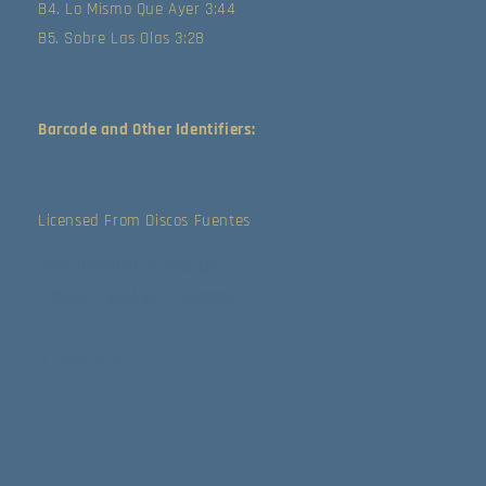
B4. Lo Mismo Que Ayer 3:44
B5. Sobre Las Olas 3:28
Barcode and Other Identifiers:
Licensed From Discos Fuentes
Data provided by Discogs
Product listed via Disconnect
Compartir