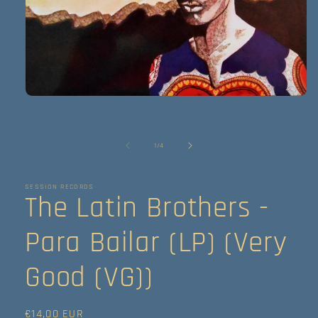
Abrir
elemento
multimedia
1
en
de
1
/
4
una
ventana
modal
SESSION RECORDS
The Latin Brothers -
Para Bailar (LP) (Very
Good (VG))
Precio
€14,00 EUR