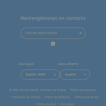
Mantengámonos en contacto
Correo electrónico
Instagram
Idioma
País/región
Idioma
España | EUR €
Español
© 2026,
Session Records
Tecnología de Shopify
Política de privacidad
Información de contacto
Política de reembolso
Términos del servicio
Política de envío
Aviso legal