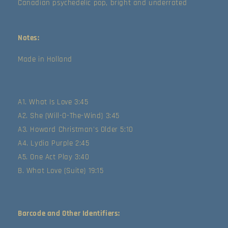
Canadian psychedelic pop, bright and underrated
Notes:
Made in Holland
A1. What Is Love 3:45
A2. She (Will-O-The-Wind) 3:45
A3. Howard Christman's Older 5:10
A4. Lydia Purple 2:45
A5. One Act Play 3:40
B. What Love (Suite) 19:15
Barcode and Other Identifiers: