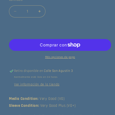
Reducir
Aumentar
cantidad
cantidad
para
para
The
The
Agregar al carrito
Collectors
Collectors
-
-
The
The
Collectors
Collectors
(LP)
(LP)
Más opciones de pago
(Very
(Very
Good
Good
Retiro disponible en
Calle San Agustín 3
(VG))
(VG))
Normalmente está listo en 24 horas
Ver información de la tienda
Media Condition:
Very Good (VG)
Sleeve Condition:
Very Good Plus (VG+)