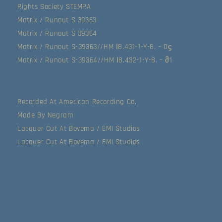
Rights Society STEMRA
Matrix / Runout S 39363
Matrix / Runout S 39364
Matrix / Runout S-39363//HM ǀ8.431-1-Y-8. – 0ϛ
Matrix / Runout S-39364//HM ǀ8.432-1-Y-8. – მ1
Recorded At American Recording Co.
Made By Negram
Lacquer Cut At Bovema / EMI Studios
Lacquer Cut At Bovema / EMI Studios
Data provided by Discogs
Product listed via Disconnect
Compartir