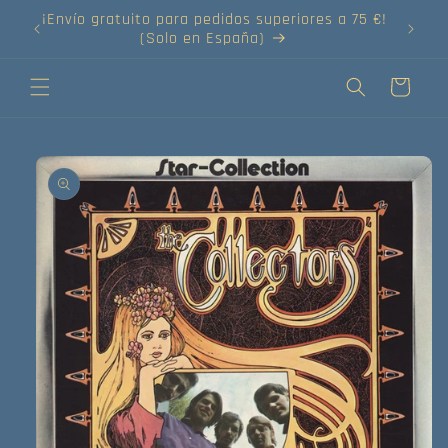
Ir
¡Envío gratuito para pedidos superiores a 75 €!
directamente
(Solo en España)
al contenido
Carrito
Ir
directamente
a la
información
del producto