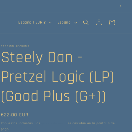
Iniciar
País/región
Idioma
Carrito
España | EUR €
Español
sesión
SESSION RECORDS
Steely Dan -
Pretzel Logic (LP)
(Good Plus (G+))
Precio
€22,00 EUR
habitual
Impuestos incluidos. Los
gastos de envío
se calculan en la pantalla de
pago.