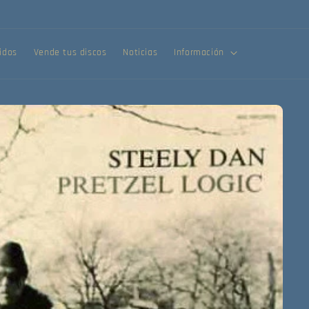
¡Compra tus discos online!
idos
Vende tus discos
Noticias
Información