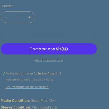
Cantidad
Reducir
Aumentar
cantidad
cantidad
para
para
Steely
Steely
Agregar al carrito
Dan
Dan
-
-
Pretzel
Pretzel
Logic
Logic
(LP)
(LP)
Más opciones de pago
(Good
(Good
Plus
Plus
Retiro disponible en
Calle San Agustín 3
(G+))
(G+))
Normalmente está listo en 24 horas
Ver información de la tienda
Media Condition:
Good Plus (G+)
Sleeve Condition:
Very Good (VG)