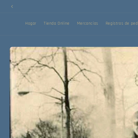
Ir
directamente
al contenido
Hogar
Tienda Online
Mercancías
Registros de ped
Ir
directamente
a la
información
del producto