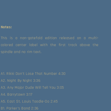
Notes:
This is a non-gatefold edition released on a multi-
colored center label with the first track above the 
spindle and no rim text.  
A1. Rikki Don't Lose That Number 4:30
A2. Night By Night 3:36
A3. Any Major Dude Will Tell You 3:05
A4. Barrytown 3:17
A5. East St. Louis Toodle-Oo 2:45
B1. Parker's Band 2:36