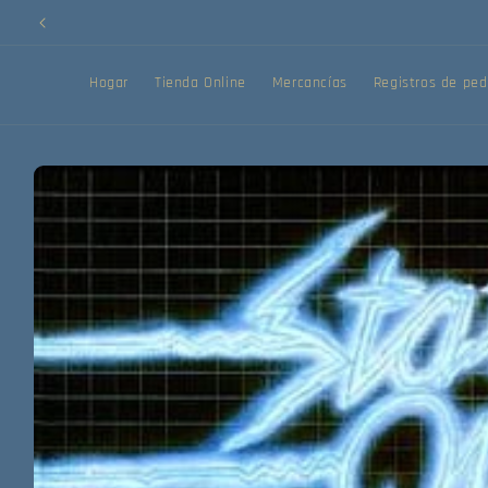
Ir
directamente
al contenido
Hogar
Tienda Online
Mercancías
Registros de ped
Ir
directamente
a la
información
del producto