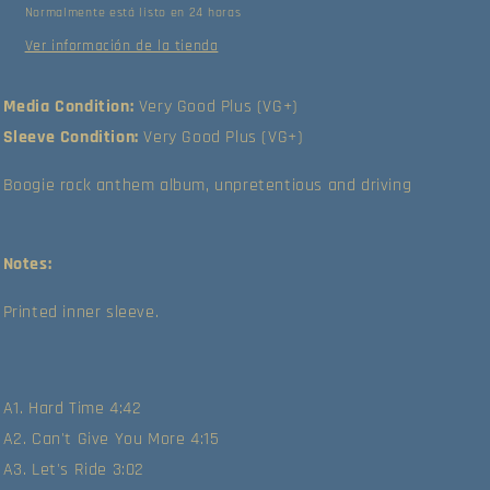
Normalmente está listo en 24 horas
(Very
(Very
Good
Good
Ver información de la tienda
Plus
Plus
(VG+))
(VG+))
Media Condition:
Very Good Plus (VG+)
Sleeve Condition:
Very Good Plus (VG+)
Boogie rock anthem album, unpretentious and driving
Notes:
Printed inner sleeve.
A1. Hard Time 4:42
A2. Can't Give You More 4:15
A3. Let's Ride 3:02