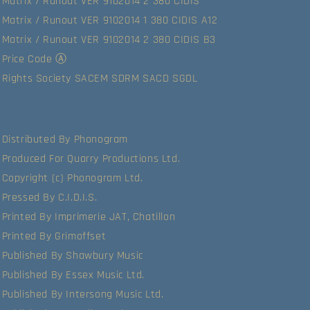
Matrix / Runout VER 9102014 2 380 CIDIS
Matrix / Runout VER 9102014 1 380 CIDIS A12
Matrix / Runout VER 9102014 2 380 CIDIS B3
Price Code Ⓐ
Rights Society SACEM SDRM SACD SGDL
Distributed By Phonogram
Produced For Quarry Productions Ltd.
Copyright (c) Phonogram Ltd.
Pressed By C.I.D.I.S.
Printed By Imprimerie JAT, Chatillon
Printed By Grimoffset
Published By Shawbury Music
Published By Essex Music Ltd.
Published By Intersong Music Ltd.