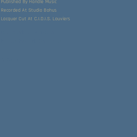
Published By Handle Music
Recorded At Studio Bohus
Lacquer Cut At C.I.D.I.S. Louviers
Data provided by Discogs
Product listed via Disconnect
Compartir