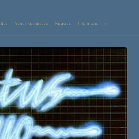
¡Compra tus discos online!
idos
Vende tus discos
Noticias
Información