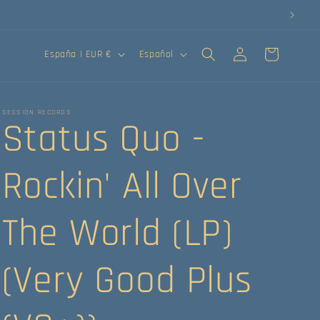
Iniciar
País/región
Idioma
Carrito
España | EUR €
Español
sesión
SESSION RECORDS
Status Quo -
Rockin' All Over
The World (LP)
(Very Good Plus