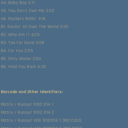
A4. Baby Boy 3:11
A5. You Don't Own Me 3:03
A6. Rockers Rollin' 4:16
B1. Rockin' All Over The World 3:35
B2. Who Am I? 4:29
B3. Too Far Gone 3:08
B4. For You 2:59
B5. Dirty Water 3:50
B6. Hold You Back 4:30
Barcode and Other Identifiers:
Matrix / Runout 9102 014 1
Matrix / Runout 9102 014 2
Matrix / Runout VER 9102014 1 380 CIDIS