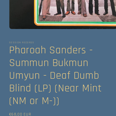
Abrir
elemento
multimedia
1
SESSION RECORDS
Pharoah Sanders -
en
una
ventana
modal
Summun Bukmun
Umyun - Deaf Dumb
Blind (LP) (Near Mint
(NM or M-))
Precio
€68,00 EUR