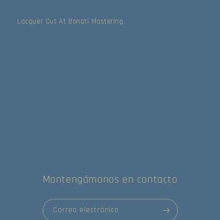
Lacquer Cut At Bonati Mastering
Data provided by Discogs
Product listed via Disconnect
Compartir
Mantengámonos en contacto
Correo electrónico