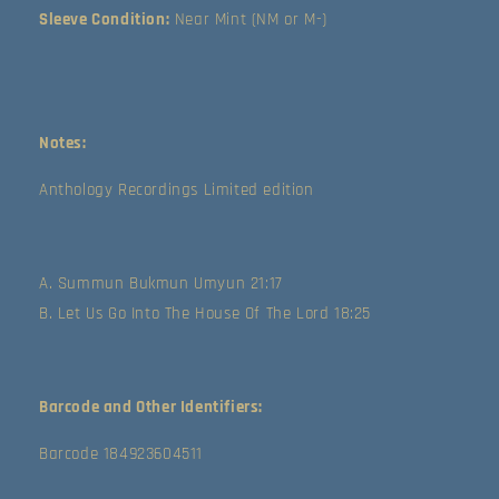
or
or
Sleeve Condition:
Near Mint (NM or M-)
M-))
M-))
Notes:
Anthology Recordings Limited edition
A. Summun Bukmun Umyun 21:17
B. Let Us Go Into The House Of The Lord 18:25
Barcode and Other Identifiers:
Barcode 184923604511