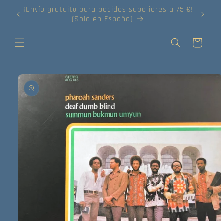
Ir
directamente
¡Compra tus discos online!
al contenido
Carrito
Ir
directamente
a la
información
del producto