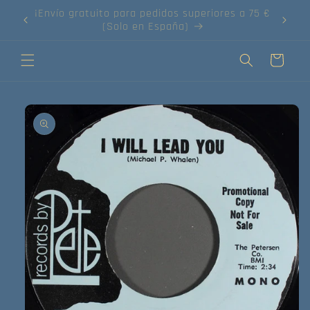
Ir
directamente
¡Compra tus discos online!
al contenido
Carrito
Ir
directamente
a la
información
del producto