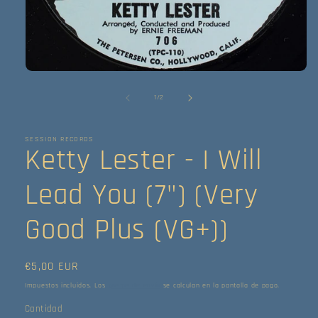
Abrir
elemento
multimedia
de
1
/
2
1
en
una
ventana
SESSION RECORDS
Ketty Lester - I Will
modal
Lead You (7") (Very
Good Plus (VG+))
Precio
€5,00 EUR
habitual
Impuestos incluidos. Los
gastos de envío
se calculan en la pantalla de pago.
Cantidad