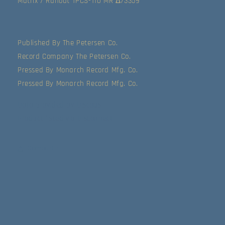
Matrix / Runout TPCS-110 MR Δ73359
Published By The Petersen Co.
Record Company The Petersen Co.
Pressed By Monarch Record Mfg. Co.
Pressed By Monarch Record Mfg. Co.
Data provided by Discogs
Product listed via Disconnect
Compartir