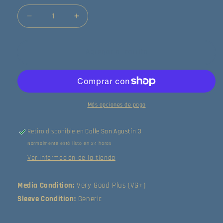
Reducir
Aumentar
cantidad
cantidad
para
para
Ketty
Ketty
Agregar al carrito
Lester
Lester
-
-
I
I
Will
Will
Lead
Lead
Más opciones de pago
You
You
(7&quot;)
(7&quot;)
Retiro disponible en
Calle San Agustín 3
(Very
(Very
Normalmente está listo en 24 horas
Good
Good
Plus
Plus
Ver información de la tienda
(VG+))
(VG+))
Media Condition:
Very Good Plus (VG+)
Sleeve Condition:
Generic