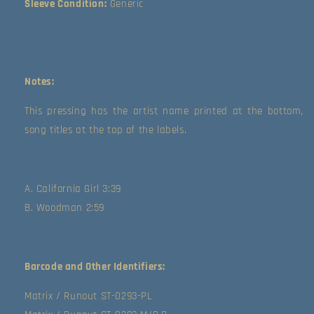
Sleeve Condition:
Generic
Notes:
This pressing has the artist name printed at the bottom, 
song titles at the top of the labels.
A. California Girl 3:39
B. Woodman 2:59
Barcode and Other Identifiers:
Matrix / Runout ST-0293-PL