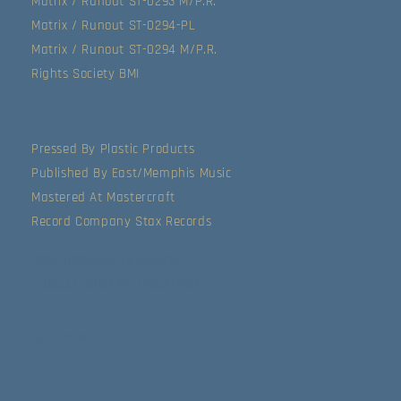
Matrix / Runout ST-0293 M/P.R.
Matrix / Runout ST-0294-PL
Matrix / Runout ST-0294 M/P.R.
Rights Society BMI
Pressed By Plastic Products
Published By East/Memphis Music
Mastered At Mastercraft
Record Company Stax Records
Data provided by Discogs
Product listed via Disconnect
Compartir