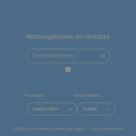
Mantengámonos en contacto
Correo electrónico
Instagram
Idioma
País/región
Idioma
España | EUR €
Español
© 2026,
Session Records
Tecnología de Shopify
Política de privacidad