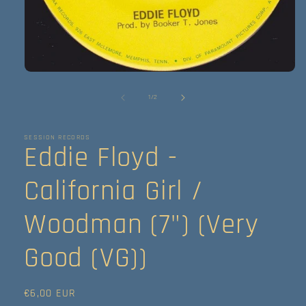
Abrir
elemento
multimedia
de
1
/
2
1
en
una
ventana
SESSION RECORDS
Eddie Floyd -
modal
California Girl /
Woodman (7") (Very
Good (VG))
Precio
€6,00 EUR