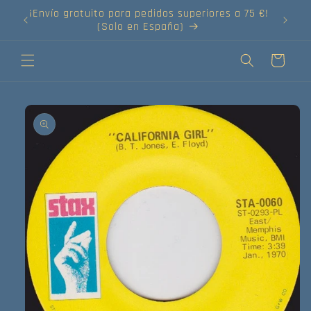
Ir
¡Envío gratuito para pedidos superiores a 75 €!
directamente
(Solo en España)
al contenido
Carrito
Ir
directamente
a la
información
del producto