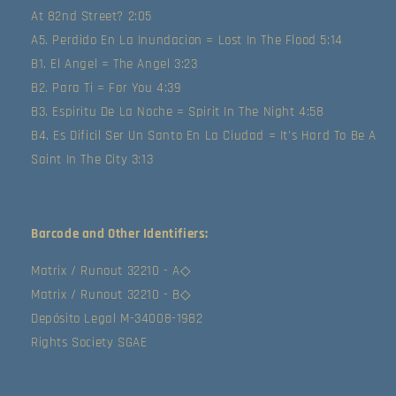
At 82nd Street? 2:05
A5. Perdido En La Inundacion = Lost In The Flood 5:14
B1. El Angel = The Angel 3:23
B2. Para Ti = For You 4:39
B3. Espiritu De La Noche = Spirit In The Night 4:58
B4. Es Dificil Ser Un Santo En La Ciudad = It's Hard To Be A
Saint In The City 3:13
Barcode and Other Identifiers:
Matrix / Runout 32210 - A◇
Matrix / Runout 32210 - B◇
Depósito Legal M-34008-1982
Rights Society SGAE