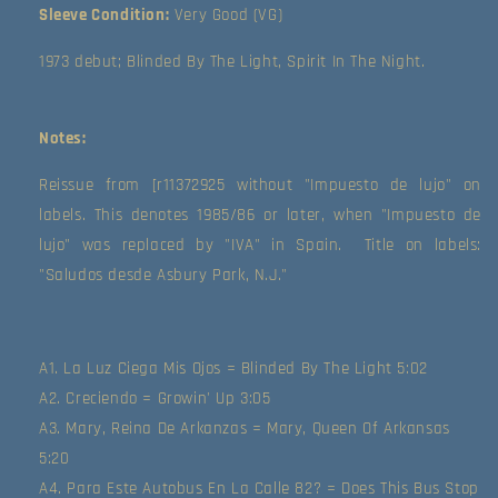
Sleeve Condition:
Very Good (VG)
(Very
(Very
Good
Good
1973 debut; Blinded By The Light, Spirit In The Night.
Plus
Plus
(VG+))
(VG+))
Notes:
Reissue from [r11372925 without "Impuesto de lujo" on 
labels. This denotes 1985/86 or later, when "Impuesto de 
lujo" was replaced by "IVA" in Spain.  Title on labels: 
"Saludos desde Asbury Park, N.J."
A1. La Luz Ciega Mis Ojos = Blinded By The Light 5:02
A2. Creciendo = Growin' Up 3:05
A3. Mary, Reina De Arkanzas = Mary, Queen Of Arkansas
5:20
A4. Para Este Autobus En La Calle 82? = Does This Bus Stop