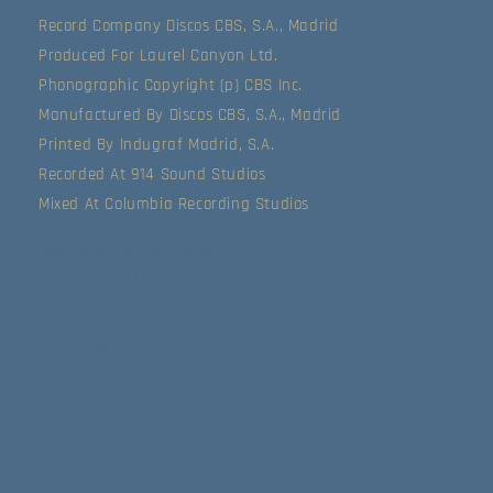
Record Company Discos CBS, S.A., Madrid
Produced For Laurel Canyon Ltd.
Phonographic Copyright (p) CBS Inc.
Manufactured By Discos CBS, S.A., Madrid
Printed By Indugraf Madrid, S.A.
Recorded At 914 Sound Studios
Mixed At Columbia Recording Studios
Data provided by Discogs
Product listed via Disconnect
Compartir