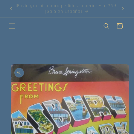
Ir
directamente
¡Compra tus discos online!
al contenido
Carrito
Ir
directamente
a la
información
del producto