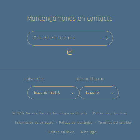
Mantengámonos en contacto
Correo electrónico
Instagram
Idioma
País/región
Idioma
España | EUR €
Español
© 2026,
Session Records
Tecnología de Shopify
Política de privacidad
Información de contacto
Política de reembolso
Términos del servicio
Política de envío
Aviso legal