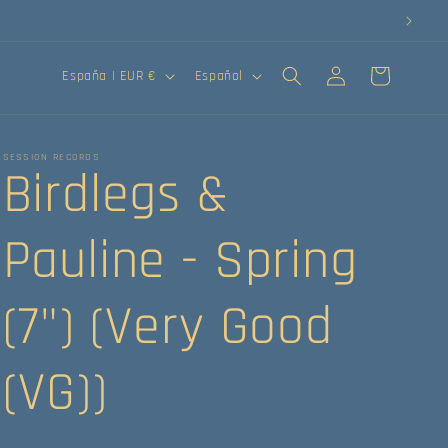
Iniciar
País/región
Idioma
Carrito
España | EUR €
Español
sesión
SESSION RECORDS
Birdlegs &
Pauline - Spring
(7") (Very Good
(VG))