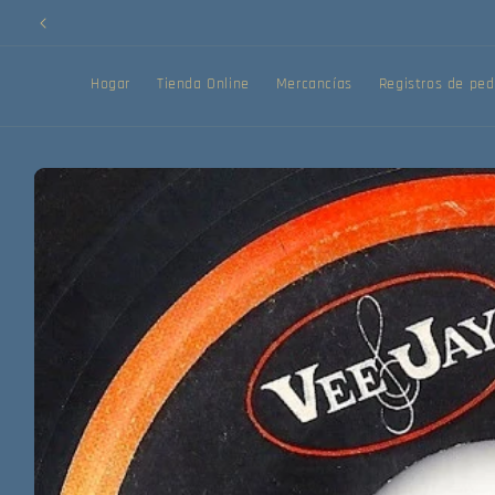
Ir
directamente
al contenido
Hogar
Tienda Online
Mercancías
Registros de ped
Ir
directamente
a la
información
del producto