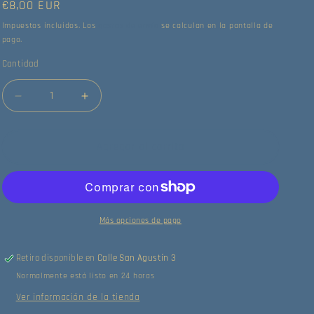
Precio
€8,00 EUR
habitual
Impuestos incluidos. Los
gastos de envío
se calculan en la pantalla de
pago.
Cantidad
Reducir
Aumentar
cantidad
cantidad
para
para
Birdlegs
Birdlegs
Agregar al carrito
&amp;
&amp;
Pauline
Pauline
-
-
Spring
Spring
(7&quot;)
(7&quot;)
Más opciones de pago
(Very
(Very
Good
Good
Retiro disponible en
Calle San Agustín 3
(VG))
(VG))
Normalmente está listo en 24 horas
Ver información de la tienda